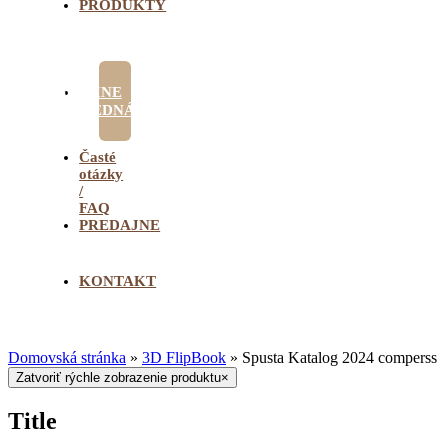
PRODUKTY
ONLINE
OBJEDNÁVKA
Časté
otázky
/
FAQ
PREDAJNE
KONTAKT
Domovská stránka
»
3D FlipBook
»
Spusta Katalog 2024 comperss
Zatvoriť rýchle zobrazenie produktu
×
Title