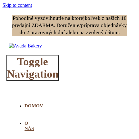
Skip to content
Pohodlné vyzdvihnutie na ktorejkoľvek z našich 18
predajni ZDARMA. Doručenie/príprava objednávky
do 2 pracovných dní alebo na zvolený dátum.
Toggle
Navigation
DOMOV
O
NÁS