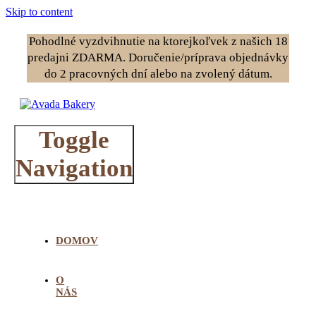
Skip to content
Pohodlné vyzdvihnutie na ktorejkoľvek z našich 18
predajni ZDARMA. Doručenie/príprava objednávky
do 2 pracovných dní alebo na zvolený dátum.
Toggle
Navigation
DOMOV
O
NÁS