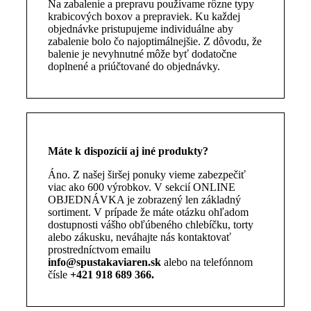
Na zabalenie a prepravu používame rôzne typy
krabicových boxov a prepraviek. Ku každej
objednávke pristupujeme individuálne aby
zabalenie bolo čo najoptimálnejšie. Z dôvodu, že
balenie je nevyhnutné môže byť dodatočne
doplnené a priúčtované do objednávky.
Máte k dispozícií aj iné produkty?
Áno. Z našej širšej ponuky vieme zabezpečiť
viac ako 600 výrobkov. V sekcií ONLINE
OBJEDNÁVKA je zobrazený len základný
sortiment. V prípade že máte otázku ohľadom
dostupnosti vášho obľúbeného chlebíčku, torty
alebo zákusku, neváhajte nás kontaktovať
prostredníctvom emailu
info@spustakaviaren.sk
alebo na telefónnom
čísle
+421 918 689 366
.