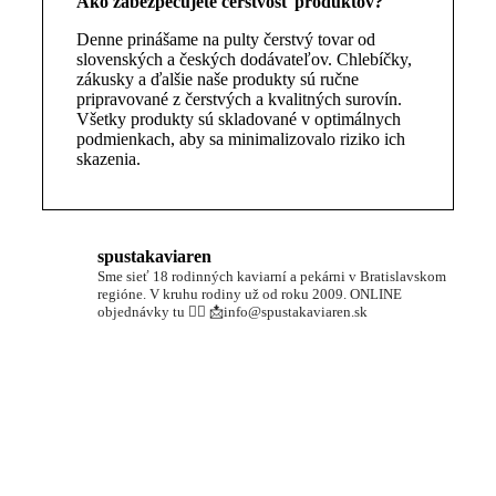
Ako zabezpečujete čerstvosť produktov?
Denne prinášame na pulty čerstvý tovar od
slovenských a českých dodávateľov. Chlebíčky,
zákusky a ďalšie naše produkty sú ručne
pripravované z čerstvých a kvalitných surovín.
Všetky produkty sú skladované v optimálnych
podmienkach, aby sa minimalizovalo riziko ich
skazenia.
spustakaviaren
Sme sieť 18 rodinných kaviarní a pekárni v Bratislavskom
regióne.
V kruhu rodiny už od roku 2009.
ONLINE
objednávky tu 👇🏼
📩info@spustakaviaren.sk