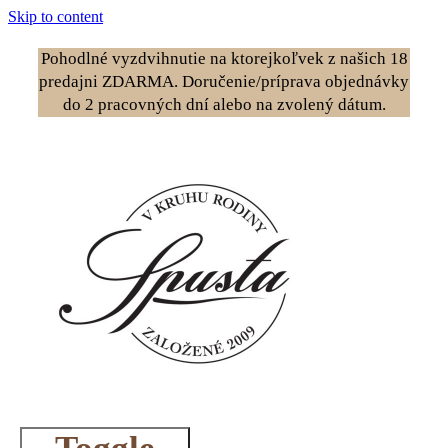
Skip to content
Pohodlné vyzdvihnutie na ktorejkoľvek z našich 18
predajni ZDARMA. Doručenie/príprava objednávky
do 2 pracovných dní alebo na zvolený dátum.