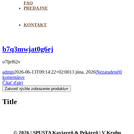
FAQ
PREDAJNE
KONTAKT
b7q3mwjat0g6ej
o7ljef62v
admin
2026-06-13T09:14:22+02:00
13 júna, 2026
|
Nezaradené
|
0
komentárov
Čítať ďalej
Zatvoriť rýchle zobrazenie produktu
×
Title
© 2026 | SPUSTA Kaviareň & Pekáreň | V Kruhu